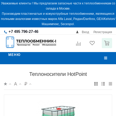
Уважаемые клиенты ! Мы предлагаем запасные части к теплообменникам со
склада в Москве.
Производим пластинчатые и кожухотрубные теплообменники, являющиеся
полными аналогами известных марок Alfa Laval, Ридан/Danfoss, GEA/Kelvion/
Машимпекс, Secespol.
+7 495 796-27-46
Вход
Регистрация
0
МЕНЮ
Теплоносители HotPoint