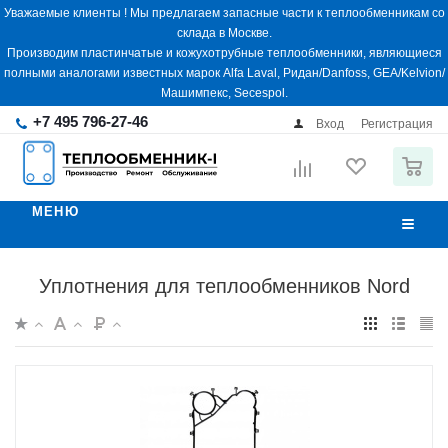
Уважаемые клиенты ! Мы предлагаем запасные части к теплообменникам со
склада в Москве.
Производим пластинчатые и кожухотрубные теплообменники, являющиеся
полными аналогами известных марок Alfa Laval, Ридан/Danfoss, GEA/Kelvion/
Машимпекс, Secespol.
+7 495 796-27-46
Вход
Регистрация
0
МЕНЮ
Уплотнения для теплообменников Nord