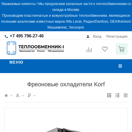
Уважаемые клиенты ! Мы предлагаем запасные части к теплообменникам со
склада в Москве.
Производим пластинчатые и кожухотрубные теплообменники, являющиеся
полными аналогами известных марок Alfa Laval, Ридан/Danfoss, GEA/Kelvion/
Машимпекс, Secespol.
+7 495 796-27-46
Вход
Регистрация
0
МЕНЮ
Фреоновые охладители Korf