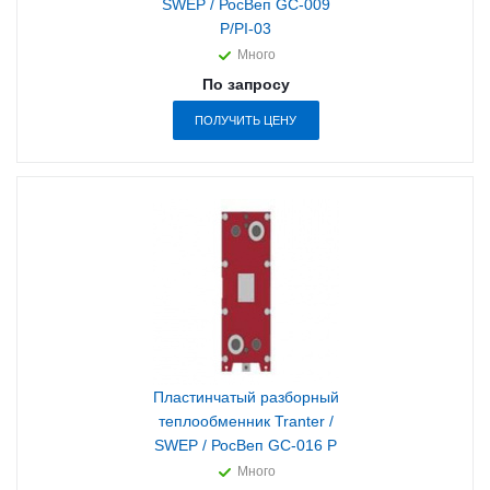
SWEP / РосВеп GC-009
P/PI-03
Много
По запросу
ПОЛУЧИТЬ ЦЕНУ
Пластинчатый разборный
теплообменник Tranter /
SWEP / РосВеп GC-016 P
Много