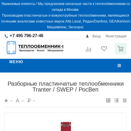
Уважаемые клиенты ! Мы предлагаем запасные части к теплообменникам со
склада в Москве.
Производим пластинчатые и кожухотрубные теплообменники, являющиеся
полными аналогами известных марок Alfa Laval, Ридан/Danfoss, GEA/Kelvion/
Машимпекс, Secespol.
+7 495 796-27-46
Вход
Регистрация
0
МЕНЮ
Разборные пластинчатые теплообменники
Tranter / SWEP / РосВеп