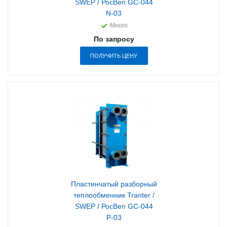
SWEP / РосВеп GC-044
N-03
Много
По запросу
ПОЛУЧИТЬ ЦЕНУ
Пластинчатый разборный
теплообменник Tranter /
SWEP / РосВеп GC-044
P-03